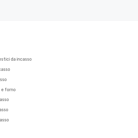
stici da incasso
casso
asso
 e forno
casso
asso
casso