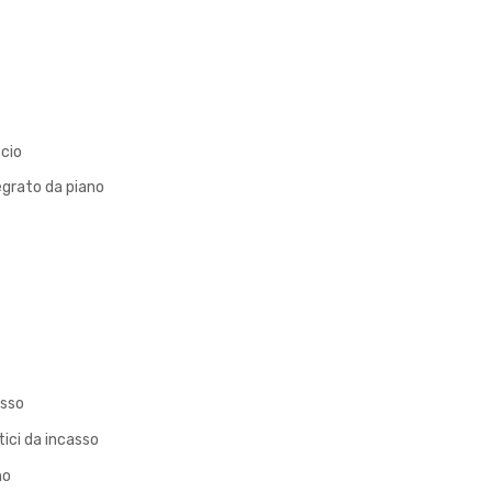
ccio
egrato da piano
asso
ci da incasso
no