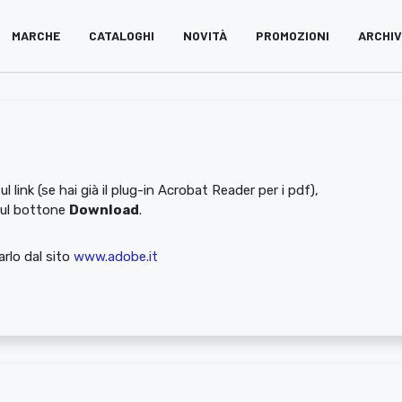
MARCHE
CATALOGHI
NOVITÀ
PROMOZIONI
ARCHI
l link (se hai già il plug-in Acrobat Reader per i pdf),
sul bottone
Download
.
rlo dal sito
www.adobe.it