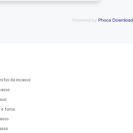
Powered by
Phoca Download
stici da incasso
casso
asso
 e forno
casso
asso