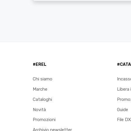
#EREL
#CATA
Chi siamo
Incass
Marche
Libera 
Cataloghi
Promoz
Novità
Guide
Promozioni
File D
Archivio newsletter