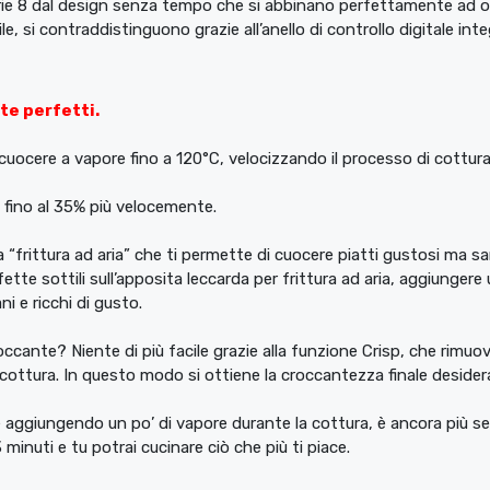
e 8 dal design senza tempo che si abbinano perfettamente ad ogni
le, si contraddistinguono grazie all’anello di controllo digitale int
te perfetti.
 cuocere a vapore fino a 120°C, velocizzando il processo di cott
fino al 35% più velocemente.
frittura ad aria” che ti permette di cuocere piatti gustosi ma san
ette sottili sull’apposita leccarda per frittura ad aria, aggiungere u
ni e ricchi di gusto.
roccante? Niente di più facile grazie alla funzione Crisp, che rimuo
cottura. In questo modo si ottiene la croccantezza finale desider
 e aggiungendo un po’ di vapore durante la cottura, è ancora più s
 minuti e tu potrai cucinare ciò che più ti piace.