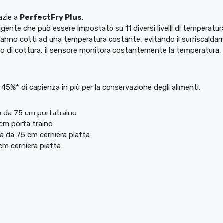
azie a
PerfectFry Plus
.
ligente che può essere impostato su 11 diversi livelli di temperatu
verranno cotti ad una temperatura costante, evitando il surriscaldam
 di cottura, il sensore monitora costantemente la temperatura, g
l 45%* di capienza in più per la conservazione degli alimenti.
a da 75 cm portatraino
cm porta traino
 da 75 cm cerniera piatta
cm cerniera piatta