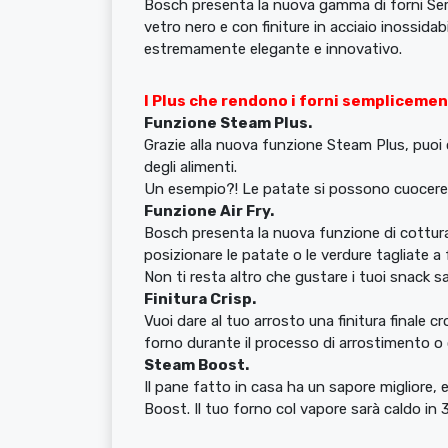
Bosch presenta la nuova gamma di forni Seri
vetro nero e con finiture in acciaio inossidabi
estremamente elegante e innovativo.
I Plus che rendono i forni semplicemen
Funzione Steam Plus.
Grazie alla nuova funzione Steam Plus, puoi
degli alimenti.
Un esempio?! Le patate si possono cuocere 
Funzione Air Fry.
Bosch presenta la nuova funzione di cottura “
posizionare le patate o le verdure tagliate a f
Non ti resta altro che gustare i tuoi snack sa
Finitura Crisp.
Vuoi dare al tuo arrosto una finitura finale c
forno durante il processo di arrostimento o 
Steam Boost.
Il pane fatto in casa ha un sapore migliore,
Boost. Il tuo forno col vapore sarà caldo in 3