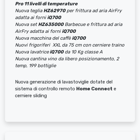
Pro 11 livelli di temperature
Nuova teglia
HZ62970
per frittura ad aria AirFry
adatta ai forni
iQ700
Nuova set
HZ635000
Barbecue e frittura ad aria
AirFry adatta ai forni
iQ700
Nuova macchina del caffè
iQ700
Nuovi frigoriferi XXL da 75 cm con cerniere traino
Nuova lavatrice
iQ700
da 10 Kg classe A
Nuova cantina vino da libero posizionamento, 2
temp, 199 bottiglie
Nuova generazione di lavastoviglie dotate del
sistema di controllo remoto
Home Connect
e
cerniere sliding